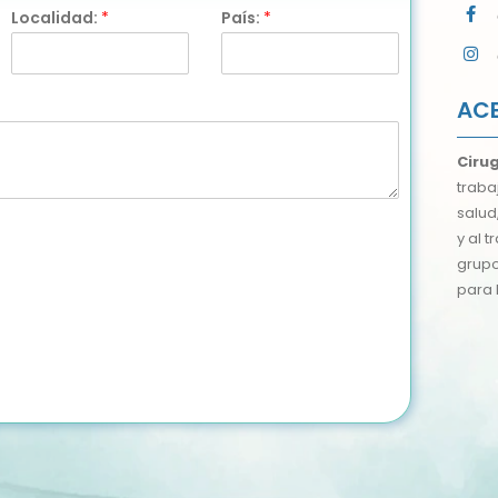
Localidad:
*
País:
*
ACE
Ciru
traba
salud
y al 
grupo
para 